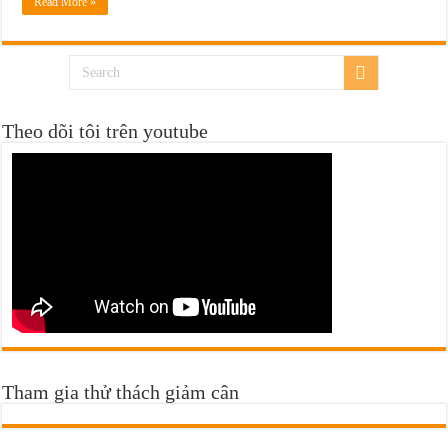
Read More »
Làm sao để ngủ ngon? Giấc ngủ và sức khoẻ tinh thần cho lão hoá lành mạnh
Theo dõi tôi trên youtube
Tham gia thử thách giảm cân
https://m.me/112929918094778?ref=ttgiamcan