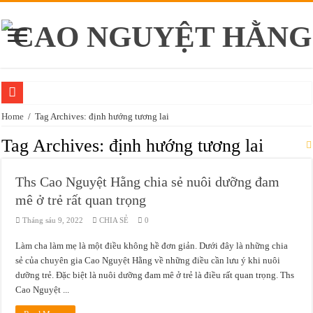
Phạm Thành Long — người Thầy đặc biệt nhất cuộc đời tôi
Home
/
Tag Archives: định hướng tương lai
Bạn không cần giỏi — bạn chỉ cần dám bắt đầu: điều tôi học được ở tuổi ngoài 
Tag Archives:
định hướng tương lai
Niềm vui của người làm nghề sức khỏe: khi một người khỏe lên, tôi thấy mình c
Ths Cao Nguyệt Hằng chia sẻ nuôi dưỡng đam
Không ai nợ mình một kết quả — câu nói đã đổi cả cuộc đời tôi
mê ở trẻ rất quan trọng
Tôi không để lại cho con tài sản — tôi để lại cho con một tiêu chuẩn
Tháng sáu 9, 2022
CHIA SẺ
0
Tôi không dạy ai cả — tôi chỉ đi trước và để họ nhìn thấy
Làm cha làm mẹ là một điều không hề đơn giản. Dưới đây là những chia
Sức khỏe là nền tảng: câu chuyện tôi tự tôi luyện mình ở tuổi ngoài 50
sẻ của chuyên gia Cao Nguyệt Hằng về những điều cần lưu ý khi nuôi
Ironlady Cao Nguyệt Hằng
dưỡng trẻ. Đặc biệt là nuôi dưỡng đam mê ở trẻ là điều rất quan trọng. Ths
Cao Nguyệt ...
Cách phòng bệnh mãn tính từ tuổi 30: những thói quen sống để lão hoá lành mạ