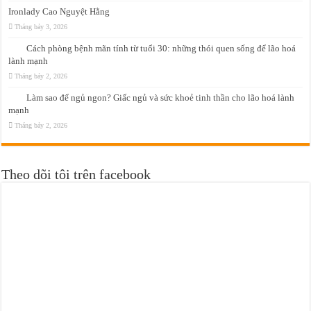
Ironlady Cao Nguyệt Hằng
Tháng bảy 3, 2026
Cách phòng bệnh mãn tính từ tuổi 30: những thói quen sống để lão hoá
lành mạnh
Tháng bảy 2, 2026
Làm sao để ngủ ngon? Giấc ngủ và sức khoẻ tinh thần cho lão hoá lành
mạnh
Tháng bảy 2, 2026
Theo dõi tôi trên facebook