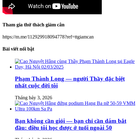
Tham gia thử thách giảm cân
https://m.me/112929918094778?ref=ttgiamcan
Bài viết nổi bật
Phạm Thành Long — người Thầy đặc biệt
nhất cuộc đời tôi
Tháng bảy 3, 2026
Bạn không cần giỏi — bạn chỉ cần dám bắt
đầu: điều tôi học được ở tuổi ngoài 50