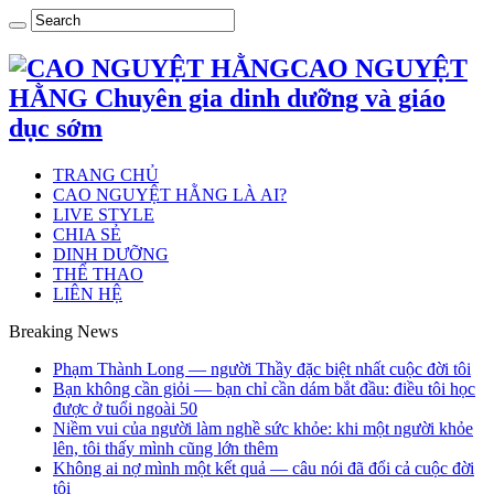
CAO NGUYỆT
HẰNG Chuyên gia dinh dưỡng và giáo
dục sớm
TRANG CHỦ
CAO NGUYỆT HẰNG LÀ AI?
LIVE STYLE
CHIA SẺ
DINH DƯỠNG
THỂ THAO
LIÊN HỆ
Breaking News
Phạm Thành Long — người Thầy đặc biệt nhất cuộc đời tôi
Bạn không cần giỏi — bạn chỉ cần dám bắt đầu: điều tôi học
được ở tuổi ngoài 50
Niềm vui của người làm nghề sức khỏe: khi một người khỏe
lên, tôi thấy mình cũng lớn thêm
Không ai nợ mình một kết quả — câu nói đã đổi cả cuộc đời
tôi