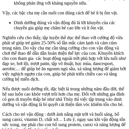
không phản ứng với kháng nguyên nữa.
Vậy, các bậc cha mẹ cần nuôi con đúng cách để bé ít bị ốm vặt.
Dinh dưỡng đúng và vận động đủ là lời khuyên của các
chuyên gia giúp mẹ chăm bé cao lớn và ít ốm vặt.
Nghiên cứu cho thấy, tập luyện thể dục thể thao với cường độ vừa
phải sẽ giúp trẻ giảm 25-50% số lần mắc cảm lạnh và cảm cúm
trong năm. Do vậy cha mẹ cần tăng cường cho con vận động và
chơi thể thao để dần dần hoàn thiện thể lực của con. Khuyến khích
cho con tham gia các hoạt động ngoài trời phù hợp với lứa tuổi như
đạp xe, bơi lội, trượt patin, tập võ thuật, học múa, dancesport,
aerobic… để giúp bé ăn ngonm ngủ sâu, xả năng lượng để giảm bớt
việc nghịch ngợm của con, giúp bé phát triển chiều cao và tăng
cường hệ miễn dịch.
Nếu được nuôi dưỡng tốt, đặc biệt là trong những năm đầu đời, thế
hệ sau luôn cao khỏe vượt trôi hơn cha mẹ. Đối với nhứng gia đình
có gen di truyền thấp bé như nhà Thủy thì việc tập trung vào dinh
dưỡng và vận động là bí quyết cải thiện tầm vóc khiêm tốn cho bé.
Cách cho trẻ vận động : dưới ánh nắng mặt trời và buổi sáng, bổ
sung canxi, vitamin D, chất xở… Lưu ý, ngay sau khi vận động tốn
sức xong, mẹ phải cho con bổ sung protein, canxi và năng lượng để