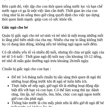
Bên cạnh đó, việc tập cho con thói quen uống nước lọc và hạn chế
nước ngọt có ga là một việc làm cần thiết. Thời gian ăn của con
cũng như là ăn uống theo giờ cũng quyết định cho việc tạo dựng
thói quen lành mạnh giúp con có sức khỏe tốt.
Giấc ngủ cho bé
Quản lý giấc ngủ cho trẻ sơ sinh và trẻ nhỏ là một trong những mối
lo lắng phổ biến nhất của cha mẹ. Nhiều cha mẹ lo lắng không biết
họ có đang làm đúng, không nếu trẻ không ngủ ngon suốt đêm.
Có rất nhiều yếu tố và nhiều độ tuổi, nhưng tôi chia sơ giấc ngủ của
trẻ từ 3-6 tuổi : Thời gian ngủ độ tuồi nay cần khoảng 10-12 tiếng,
trẻ nhỏ đi mẫu giáo thường ngủ trưa khoảng 2h/mỗi ngày.
Chuẩn bị giấc ngủ cho con bạn :
Để trẻ 3-6 tháng tuổi chuẩn bị sẵn sàng thói quen đi ngủ thì
những hoạt động trước khi đi ngủ sẽ luôn hữu ích.
Thực hiện nề nếp ngủ, giờ ngủ tốt là những hoạt động đặc
biệt đối với bạn và con bạn. Có thể làm xong thủ tục đánh
răng, ôm ấp, kể chuyện, ôm, hôn, chúc con ngủ ngon trước
giờ con cần phải ngủ.
Thông báo trước là còn mấy phút nữa là đến giờ đi ngủ để bé