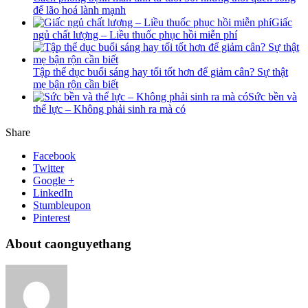
để lão hoá lành mạnh
Giấc
ngủ chất lượng – Liều thuốc phục hồi miễn phí
Tập thể dục buổi sáng hay tối tốt hơn để giảm cân? Sự thật
mẹ bận rộn cần biết
Sức bền và
thể lực – Không phải sinh ra mà có
Share
Facebook
Twitter
Google +
LinkedIn
Stumbleupon
Pinterest
About caonguyethang