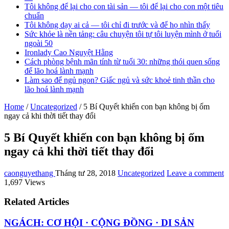
Tôi không để lại cho con tài sản — tôi để lại cho con một tiêu
chuẩn
Tôi không dạy ai cả — tôi chỉ đi trước và để họ nhìn thấy
Sức khỏe là nền tảng: câu chuyện tôi tự tôi luyện mình ở tuổi
ngoài 50
Ironlady Cao Nguyệt Hằng
Cách phòng bệnh mãn tính từ tuổi 30: những thói quen sống
để lão hoá lành mạnh
Làm sao để ngủ ngon? Giấc ngủ và sức khoẻ tinh thần cho
lão hoá lành mạnh
Home
/
Uncategorized
/
5 Bí Quyết khiến con bạn không bị ốm
ngay cả khi thời tiết thay đổi
5 Bí Quyết khiến con bạn không bị ốm
ngay cả khi thời tiết thay đổi
caonguyethang
Tháng tư 28, 2018
Uncategorized
Leave a comment
1,697 Views
Related Articles
NGÁCH: CƠ HỘI · CỘNG ĐỒNG · DI SẢN