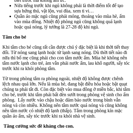
biết trước mà không ấm ức.
Nửa tiếng trước khi ngủ không phải là thời điểm tốt để tạo
sựa hứng thú, vật lộn, vui đùa, xem ti vi…
Quần áo mặc ngủ cũng phải mỏng, thoáng vào mùa hè, ấm
vào mùa đông. Nhiệt độ phòng ngủ cũng không quá lạnh
hoặc quá nóng, lý tưởng là 27-28 độ khi ngủ.
Tắm cho bé
Khi tắm cho bé cũng rất cần được chú ý đặc biệt là khi thời tiết thay
đổi. Từ nóng sang lạnh hoặc từ lạnh sang nóng. Dù thời tiết nào đi
nữa thì bố mẹ cũng phải cho con tắm nước ấm. Mùa hè không nên
tắm nước lạnh cho trẻ, àm vẫn phải nước ấm, lau khô người, sấy tóc
trước khi ra khỏi phòng tắm.
Từ trong phòng tắm ra phòng ngoài, nhiệt độ không được chênh
lệch nhau quá lớn. Nếu là mùa hè, đang bật điều hòa hoặc bật quạt
chúng ta phải tắt đi. Còn đặc biệt vào mua đông ở miền bắc, khi tắm
cho bé, trước khi tắm phải bất đèn sưởi trong phòng vệ sinh cho ấm
phòng. Lấy nước vào chậu hoặc đảm bảo nước trong bình vẫn
nóng và còn nhiều. Không nên tắm nước quá nóng và cũng không
nên tắm nước có nhiệt độ lạnh (thấp). Tắm trong phòng kín mặc
quần áo ấm, sấy tóc trước khi ra khỏi nhà vệ sinh.
Tăng cường sức đề kháng cho con.