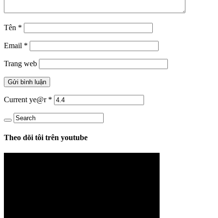
Tên
*
Email
*
Trang web
Current ye@r
*
Theo dõi tôi trên youtube