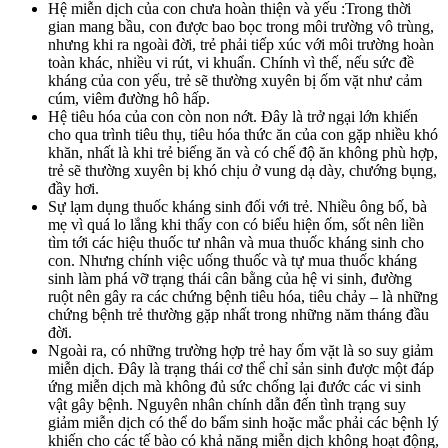
Hệ miễn dịch của con chưa hoàn thiện và yếu :Trong thời
gian mang bầu, con được bao bọc trong môi trường vô trùng,
nhưng khi ra ngoài đời, trẻ phải tiếp xúc với môi trường hoàn
toàn khác, nhiều vi rút, vi khuẩn. Chính vì thế, nếu sức đề
kháng của con yếu, trẻ sẽ thường xuyên bị ốm vặt như cảm
cúm, viêm đường hô hấp.
Hệ tiêu hóa của con còn non nớt. Đây là trở ngại lớn khiến
cho qua trình tiêu thụ, tiêu hóa thức ăn của con gặp nhiều khó
khăn, nhất là khi trẻ biếng ăn và có chế độ ăn không phù hợp,
trẻ sẽ thường xuyên bị khó chịu ở vung dạ dày, chướng bụng,
đầy hơi.
Sự lạm dụng thuốc kháng sinh đối với trẻ. Nhiều ông bố, bà
mẹ vì quá lo lắng khi thấy con có biểu hiện ốm, sốt nên liền
tìm tới các hiệu thuốc tư nhân và mua thuốc kháng sinh cho
con. Nhưng chính việc uống thuốc và tự mua thuốc kháng
sinh làm phá vỡ trạng thái cân bằng của hệ vi sinh, đường
ruột nên gây ra các chứng bệnh tiêu hóa, tiêu chảy – là những
chứng bệnh trẻ thường gặp nhất trong những năm tháng đầu
đời.
Ngoài ra, có những trường hợp trẻ hay ốm vặt là so suy giảm
miễn dịch. Đây là trạng thái cơ thể chỉ sản sinh được một đáp
ứng miễn dịch mà không đủ sức chống lại đước các vi sinh
vật gây bệnh. Nguyên nhân chính dẫn đến tình trạng suy
giảm miễn dịch có thể do bẩm sinh hoặc mắc phải các bệnh lý
khiến cho các tế bào có khả năng miễn dịch không hoạt động,