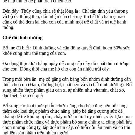
bé hập thu tố để phát triển chiều cao.
Đến đây, Thủy cũng chia sể thật lòng là : Chỉ cần tình yêu thương
và bộ óc thông thái, đón nhận của cha mẹ thì bất kì cha mẹ nào
cũng có thể đem lại cho con của mình một trể chất và trí tuệ hanh
thông.
Chế độ dinh dưỡng
Bố mẹ đã biết : Dinh dưỡng và cận động quyết định hoen 50% sức
khỏe cũng như thể trạng của con.
Đa dạng thực đơn hàng ngày để cung cấp đầy đủ chất dinh dưỡng
cho con. Đồng thời cha mẹ hó cho con ăn nhiều trái cây.
Trong mỗi bữa ăn, mẹ cố gắng cân bằng bốn nhóm dinh dưỡng cần
thiết cho con (Đạm, đường bột, chất béo và vi chất dinh dưỡng). Bổ
sung nhiều thực phẩm giầu can xi tự nhiên như vitamin, chất xơ,
đặc biệt là rau củ quả
Bổ sung các loại thực phẩm chức năng cho bé, cũng nên bổ sung
thêm các loại thực phẩm chức năng giúp bé tăng cường sức đề
kháng để trẻ không bị ốm, chảy nước mũi. Tuy nhiên, việc lựa chọn
thực phẩm chức năng và thực phẩm bổ sung chũng ta cũng phải lựa
chọn những công ty, tập đoàn tin cây, có tuổi đời lâu năm và có trải
nghiệm sản phẩm trên nhiều người.